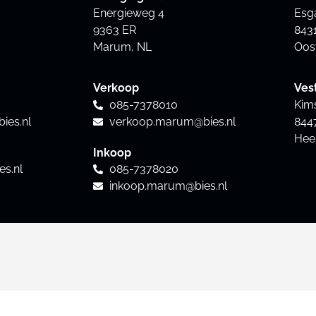
Energieweg 4
Esg
9363 ER
843
Marum, NL
Oos
Verkoop
Ves
085-7378010
Kim
ies.nl
verkoop.marum@bies.nl
844
Hee
Inkoop
es.nl
085-7378020
inkoop.marum@bies.nl