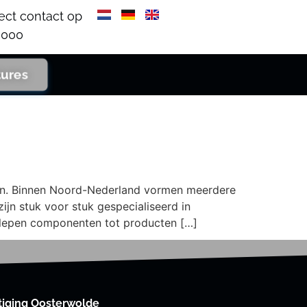
ect contact op
000​
tures
en. Binnen Noord-Nederland vormen meerdere
jn stuk voor stuk gespecialiseerd in
slepen componenten tot producten […]
tiging Oosterwolde