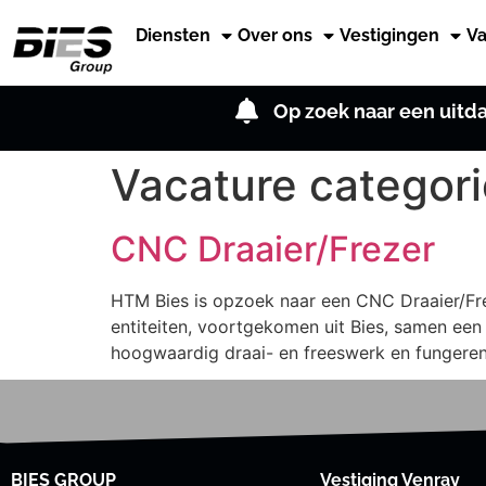
Diensten
Over ons
Vestigingen
Va
Op zoek naar een uit
Vacature categor
CNC Draaier/Frezer
HTM Bies is opzoek naar een CNC Draaier/F
entiteiten, voortgekomen uit Bies, samen een
hoogwaardig draai- en freeswerk en fungere
BIES GROUP
Vestiging Venray