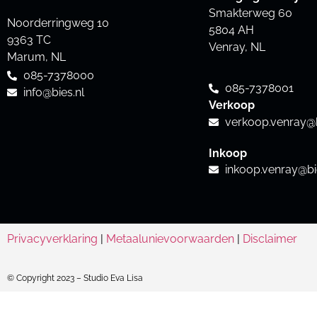
Smakterweg 60
Noorderringweg 10
5804 AH
9363 TC
Venray, NL
Marum, NL
085-7378000
085-7378001
info@bies.nl
Verkoop
verkoop.venray@b
Inkoop
inkoop.venray@bi
Privacyverklaring
|
Metaalunievoorwaarden
|
Disclaimer
© Copyright 2023 – Studio Eva Lisa