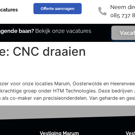
Neem dir
Offerte aanvragen
catures
085 737 8
dagende baan?
Bekijk onze vacatures
Vaca
ie:
CNC draaien
rezer voor onze locaties Marum, Oosterwolde en Heerenve
 krachtige groep onder HTM Technologies. Deze bedrijven zi
n als co-maker van precisieonderdelen. Van geharde en ge
Vestiging Marum
Ves