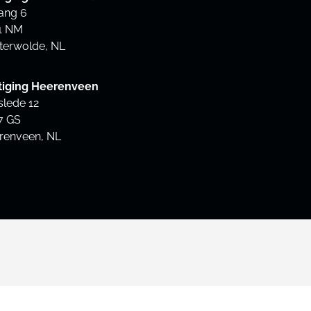
ang 6
1 NM
terwolde, NL
tiging Heerenveen
slede 12
7 GS
renveen, NL