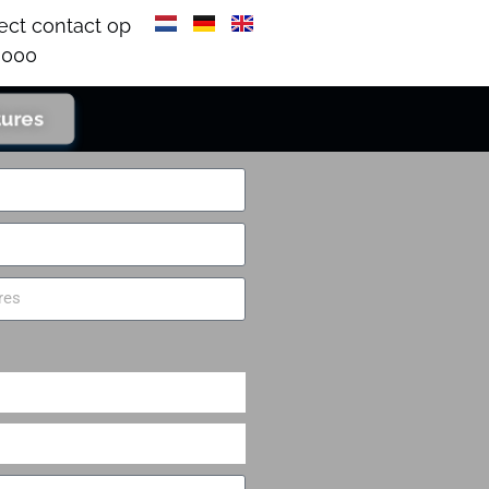
ect contact op
000​
tures