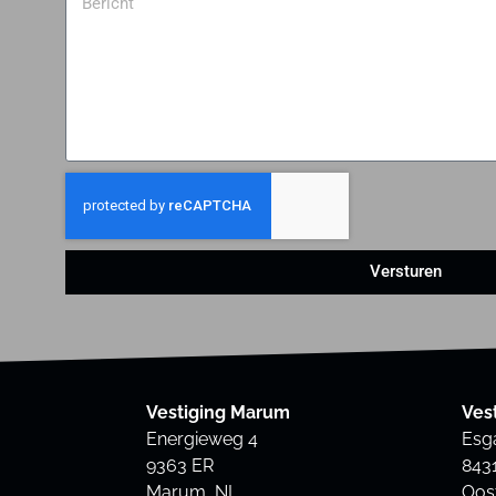
Versturen
Vestiging Marum
Ves
Energieweg 4
Esg
9363 ER
843
Marum, NL
Oos