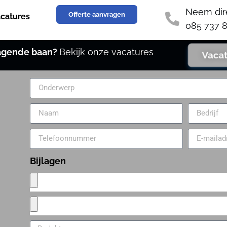
Neem dir
Offerte aanvragen
catures
085 737 8
dagende baan?
Bekijk onze vacatures
Vaca
Bijlagen