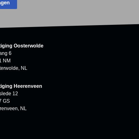
agen
tiging Oosterwolde
ang 6
1 NM
terwolde, NL
tiging Heerenveen
slede 12
7 GS
renveen, NL