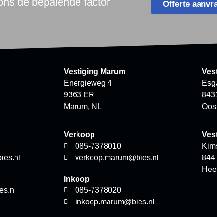
 ons de bepalende factor
Offerte aanvr
Vestiging Marum
Ves
Energieweg 4
Esg
9363 ER
843
Marum, NL
Oos
Verkoop
Ves
085-7378010
Kim
ies.nl
verkoop.marum@bies.nl
844
Hee
Inkoop
es.nl
085-7378020
inkoop.marum@bies.nl