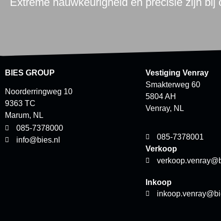
Extreme nauwkeurigheid en precisie zijn bij
BIES GROUP
Vestiging Venray
Smakterweg 60
Noorderringweg 10
5804 AH
9363 TC
Venray, NL
Marum, NL
085-7378000
085-7378001
info@bies.nl
Verkoop
verkoop.venray@b
Inkoop
inkoop.venray@bi