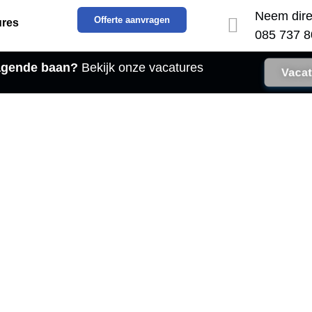
Neem dire
Offerte aanvragen
ures
085 737 8
dagende baan?
Bekijk onze vacatures
Vacat